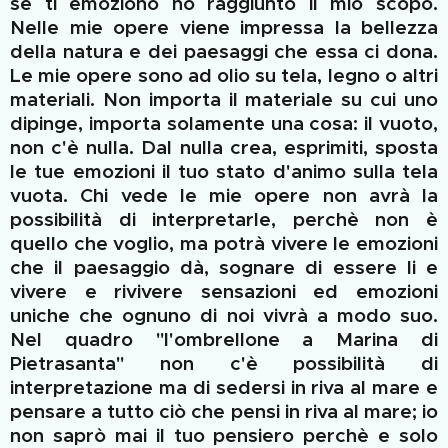
se ti emoziono ho raggiunto il mio scopo
.
Nelle mie opere viene
impressa la bellezza
della natura e dei
paesaggi
che
essa
ci dona.
Le mie opere sono
ad olio su tela, legno o altri
materiali. Non importa il materiale su cui uno
dipinge, importa solamente una cosa: il vuoto,
non c'è nulla. D
al nulla
cre
a
, esprimiti, sposta
le tue emozioni il tuo stato d'animo su
lla tela
vuota
. Chi ved
e l
e mie opere non avrà la
possibilità di interpretarle, perchè non è
quello che voglio, ma potrà vivere le emozioni
che il paesaggio dà,
sognare di essere li e
vivere e rivivere sensazioni ed emozioni
uniche che ognuno di noi vivrà a modo suo.
Nel quadro "l'ombrellone a Marina di
Pietrasanta" non c'è possibilità di
interpretazione ma di sedersi in riva al mare e
pensare a tutto ciò che pensi in riva al mare; io
non saprò mai il tuo pensiero perchè e solo