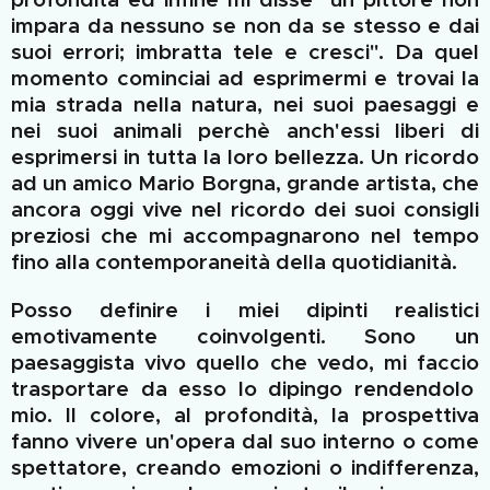
impara da nessuno se non da se stesso e dai
suoi errori; imbratta tele e cresci". Da quel
momento cominciai ad esprimermi e trovai la
mia strada nella natura, nei suoi paesaggi e
nei suoi animali perchè anch'essi liberi di
esprimersi in tutta la loro bellezza. Un ricordo
ad un amico Mario Borgna, grande artista, che
ancora oggi vive nel ricordo dei suoi consigli
preziosi che mi accompagnarono nel tempo
fino alla contemporaneità della quotidianità.
Posso definire i
miei dipinti realistici
emotivamente coinvolgenti
. Sono un
paesaggista viv
o
quello che ved
o
,
mi
fa
ccio
trasportare da esso
lo dipingo
rendendolo
mio
. Il colore, al profondità, la prospettiva
fanno vivere un'opera dal suo interno o come
spettatore, crea
ndo
emozioni o indifferenza,