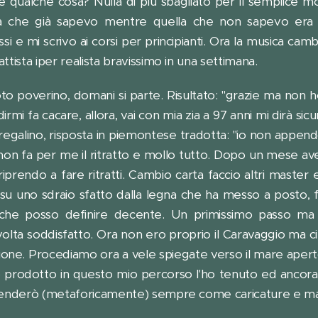
 qualche cosa? Nulla di più sbagliato per il semplice m
 che già sapevo mentre quella che non sapevo era prop
i e mi scrivo ai corsi per principianti. Ora la musica cam
ttista iper realista bravissimo in una settimana.
foto poverino, domani si parte. Risultato: "grazie ma non
mi fa cacare, allora, vai con mia zia a 97 anni mi dirà si
regalino, risposta in piemontese tradotta: "io non appendo
 non fa per me il ritratto e mollo tutto. Dopo un mese a
iprendo a fare ritratti. Cambio carta faccio altri master
 uno sdraio sfatto dalla legna che ha messo a posto, fo
atto che posso definire decente. Un primissimo passo m
lta soddisfatto. Ora non ero proprio il Caravaggio ma ci 
one. Procediamo ora a vele spiegate verso il mare aperto, 
ho prodotto in questo mio percorso l'ho tenuto ed ancor
o venderò (metaforicamente) sempre come caricature e ma