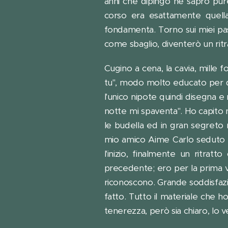
anni che dipingo ne saprò pure
corso era esattamente quella
fondamenta. Torno sui miei pass
come sbaglio, diventerò un ritra
Cugino a cena, la cavia, mille 
tu", modo molto educato per dir
l'unico nipote quindi disegna e 
notte mi spaventa". Ho capito
le budella ed in gran segreto r
mio amico Aime Carlo seduto su
l'inizio, finalmente un ritr
precedente; ero per la prima vo
riconoscono. Grande soddisfazi
fatto. Tutto il materiale che 
tenerezza, però sia chiaro, l