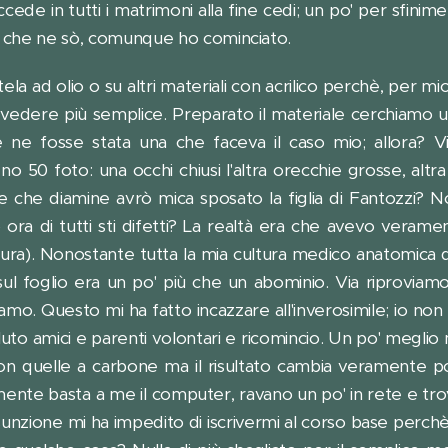
de in tutti i matrimoni alla fine cedi; un po' per sfinimen
o', che ne sò, comunque ho cominciato.
 tela ad olio o su altri materiali con acrilico perchè, pe
o vedere più semplice. Preparato il materiale cerchiamo 
ne fosse stata una che faceva il caso mio; allora? Vi
 50 foto: una occhi chiusi l'altra orecchie grosse, altra 
e che diamine avrò mica sposato la figlia di Fantozzi? 
 ora di tutti sti difetti? La realtà era che avevo veram
ura). Nonostante tutta la mia cultura medico anatomica
l foglio era un po' più che un abominio. Via riproviamo
amo. Questo mi ha fatto incazzare all'inverosimile; io non 
uto amici e parenti volontari e ricomincio. Un po' meglio
i con quelle a carbone ma il risultato cambia veramente 
ente basta a me il computer, ravano un po' in rete e trovo 
esunzione mi ha impedito di iscrivermi al corso base perch