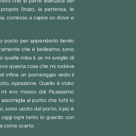
otivo che la parte avanzata del
rio l'inizio, la partenza, le
bia, comincio a capire so dove e
 ho posto per appenderlo tienilo
curamente che è bellissimo, sono
 quella roba li, se mi sveglio di
vevo questa cosa che mi rodeva
 ed infine un pomeriggio vedo il
to, ispirazione. Quello è stato
a mi ero mosso dal Picassismo
assomiglia al punto che tutti lo
sono uscito dal porto, il più è
a oggi ogni tanto lo guardo con
i come scarto.