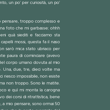
to, un po' per curiosità, un po'
r mio pensare, troppo complesso e
una foto che mi garbasse; ohhh
eni quà siediti e facciamo sta
capelli mossi, questa fa il naso
Non sarò mica stato ubriaco per
ente paura di cominciare (avevo
 del corpo umano dovuta al mio
. Una, due, tre, dieci volte ma
ci riesco impossibile, non esiste
 ma non troppo. Sono le matite.
poco e quì mi monta la carogna
dei corsi di ritrattistica, bene
è, a mio pensare, sono ormai 50