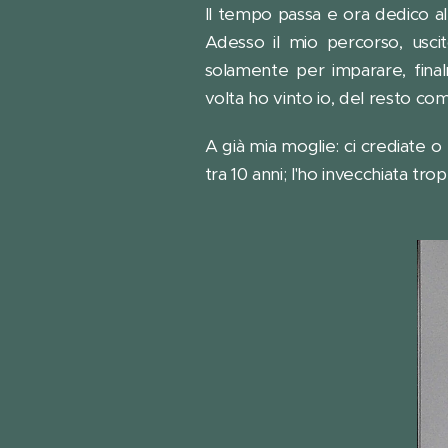
Il tempo passa e ora dedico a
Adesso il mio percorso, usci
solamente per imparare, fina
volta ho vinto io, del resto com
A già mia moglie: ci crediate o
tra 10 anni; l'ho invecchiata tro