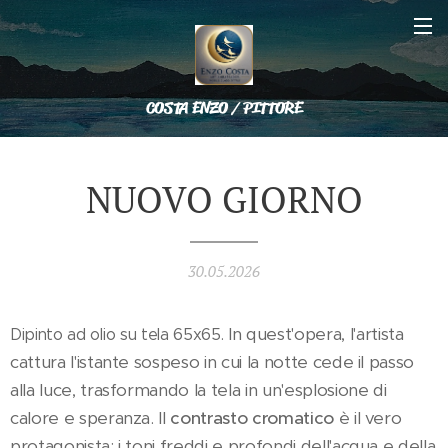
COSTA ENZO / PITTORE
NUOVO GIORNO
30.05.2026
In quest'opera, l'artista
Dipinto ad olio su tela 65x65.
cattura l'istante sospeso in cui la notte cede il passo
alla luce, trasformando la tela in un'esplosione di
calore e speranza. Il
contrasto cromatico
è il vero
protagonista: i toni freddi e profondi dell'acqua e della