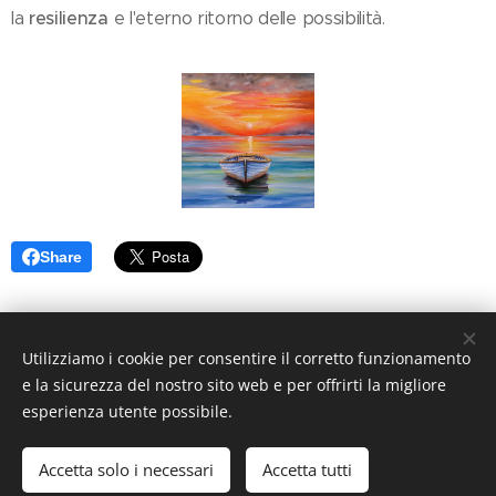
resilienza
la
e l'eterno ritorno delle possibilità.
Share
Utilizziamo i cookie per consentire il corretto funzionamento
© 2023 Costa Enzo Tutti i diritti riservati.
e la sicurezza del nostro sito web e per offrirti la migliore
Cookies
esperienza utente possibile.
Lingue
Accetta solo i necessari
Accetta tutti
Italiano
English