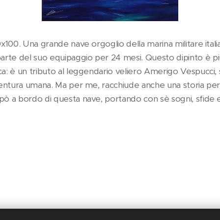
80x100. Una grande nave orgoglio della marina militare ital
rte del suo equipaggio per 24 mesi. Questo dipinto è piu
ca: è un tributo al leggendario veliero Amerigo Vespucci, 
vventura umana. Ma per me, racchiude anche una storia per
lpò a bordo di questa nave, portando con sè sogni, sfide 