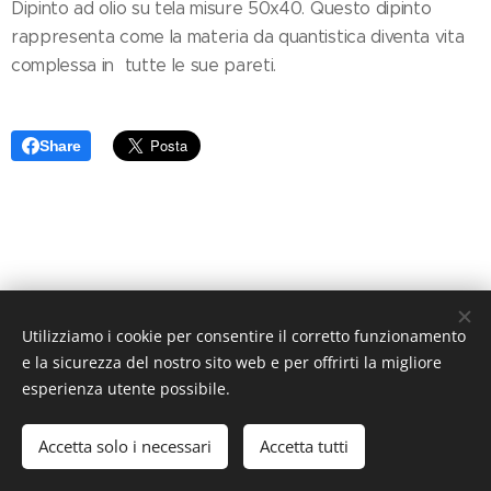
Dipinto ad olio su tela misure 50x40. Questo dipinto
rappresenta come la materia da quantistica diventa vita
complessa in tutte le sue pareti.
Share
Utilizziamo i cookie per consentire il corretto funzionamento
© 2023 Costa Enzo Tutti i diritti riservati.
e la sicurezza del nostro sito web e per offrirti la migliore
Cookies
esperienza utente possibile.
Lingue
Accetta solo i necessari
Accetta tutti
Italiano
English